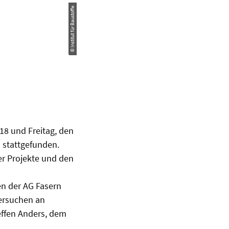
© Institut für Baustoffe
8 und Freitag, den
 stattgefunden.
er Projekte und den
en der AG Fasern
ersuchen an
teffen Anders, dem